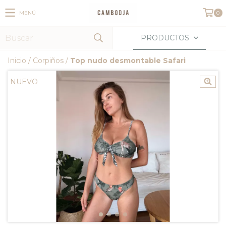
MENÚ
0
PRODUCTOS
Inicio
/
Corpiños
/
Top nudo desmontable Safari
NUEVO