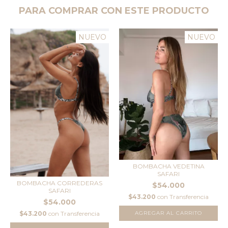
PARA COMPRAR CON ESTE PRODUCTO
NUEVO
NUEVO
BOMBACHA VEDETINA
SAFARI
BOMBACHA CORREDERAS
$54.000
SAFARI
$43.200
con
Transferencia
$54.000
$43.200
con
Transferencia
AGREGAR AL CARRITO