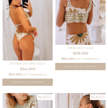
BIKINI KIDS ISOLA
$68.000
$54.400
con
Transferencia
BOMBACHA SING ISOLA
AGREGAR AL CARRITO
$54.000
$43.200
con
Transferencia
AGREGAR AL CARRITO
NUEVO
NUEVO