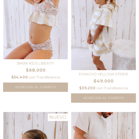
BIKINI KIDS LIBERTY
$68.000
PONCHO YELLOW STRIPE
$54.400
con
Transferencia
$49.000
AGREGAR AL CARRITO
$39.200
con
Transferencia
NUEVO