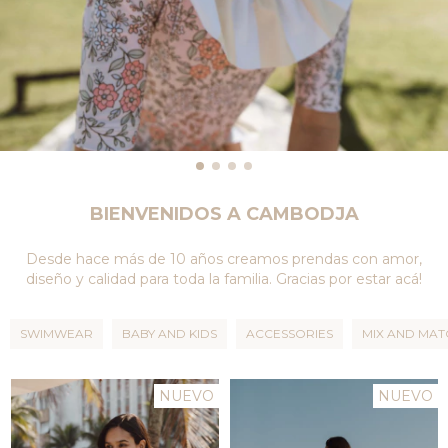
BIENVENIDOS A CAMBODJA
Desde hace más de 10 años creamos prendas con amor,
diseño y calidad para toda la familia. Gracias por estar acá!
SWIMWEAR
BABY AND KIDS
ACCESSORIES
MIX AND MAT
NUEVO
NUEVO