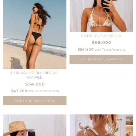
CORPIÑO SING ISOLA
$68.000
$54.400
con
Transferencia
AGREGAR AL CARRITO
BOMBACHA TILO NEGRO
WAFFLE
$54.000
$43.200
con
Transferencia
AGREGAR AL CARRITO