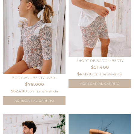
SHORT DE BAÑO LIBERTY
$51.400
$41.120
con
Transferencia
BODY VC LIBERTY UV50+
$78.000
AGREGAR AL CARRITO
$62.400
con
Transferencia
AGREGAR AL CARRITO