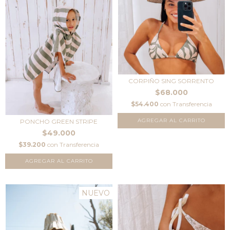
CORPIÑO SING SORRENTO
$68.000
$54.400
con
Transferencia
AGREGAR AL CARRITO
PONCHO GREEN STRIPE
$49.000
$39.200
con
Transferencia
NUEVO