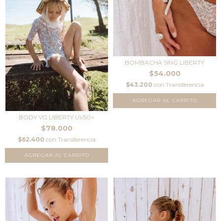
BOMBACHA SING LIBERTY
$54.000
$43.200
con
Transferencia
AGREGAR AL CARRITO
BODY VG LIBERTY UV50+
$78.000
$62.400
con
Transferencia
AGREGAR AL CARRITO