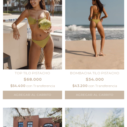
TOP TILO PISTACHO
BOMBACHA TILO PISTACHO
$68.000
$54.000
$54.400
con
Transferencia
$43.200
con
Transferencia
AGREGAR AL CARRITO
AGREGAR AL CARRITO