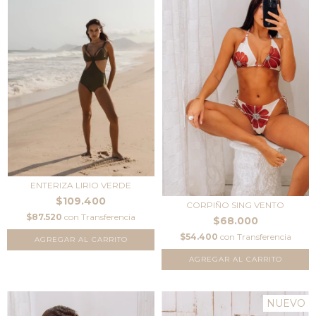
ENTERIZA LIRIO VERDE
$109.400
CORPIÑO SING VENTO
$87.520
con
Transferencia
$68.000
$54.400
con
Transferencia
AGREGAR AL CARRITO
AGREGAR AL CARRITO
NUEVO