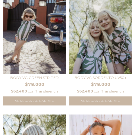
BODY VC SORRENTO UV50+
BODY VG GREEN STRIPED
$78.000
$78.000
$62.400
con
Transferencia
$62.400
con
Transferencia
AGREGAR AL CARRITO
AGREGAR AL CARRITO