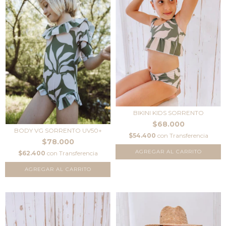
BIKINI KIDS SORRENTO
$68.000
BODY VG SORRENTO UV50+
$54.400
con
Transferencia
$78.000
AGREGAR AL CARRITO
$62.400
con
Transferencia
AGREGAR AL CARRITO