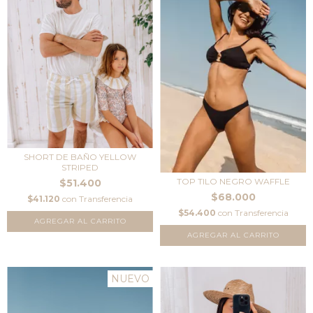
SHORT DE BAÑO YELLOW
STRIPED
TOP TILO NEGRO WAFFLE
$51.400
$68.000
$41.120
con
Transferencia
$54.400
con
Transferencia
AGREGAR AL CARRITO
AGREGAR AL CARRITO
NUEVO