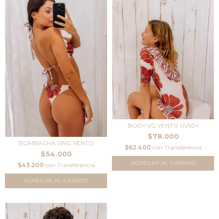
BODY VG VENTO UV50+
$78.000
BOMBACHA SING VENTO
$62.400
con
Transferencia
$54.000
AGREGAR AL CARRITO
$43.200
con
Transferencia
AGREGAR AL CARRITO