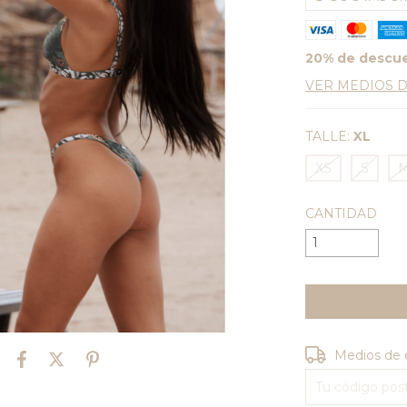
20% de descu
VER MEDIOS 
TALLE:
XL
XS
S
CANTIDAD
Entregas para e
Medios de 