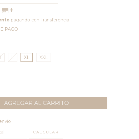
ento
pagando con Transferencia
DE PAGO
M
L
XL
XXL
l CP:
CAMBIAR CP
envío
CALCULAR