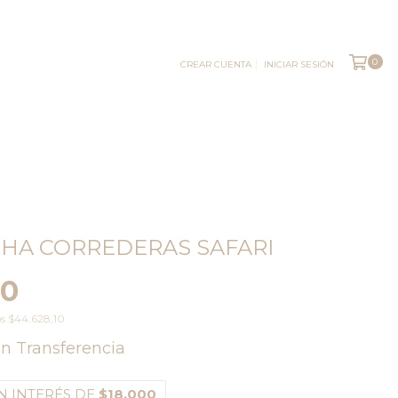
0
CREAR CUENTA
INICIAR SESIÓN
HA CORREDERAS SAFARI
00
os
$44.628,10
on
Transferencia
N INTERÉS DE
$18.000