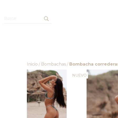
Inicio
Bombachas
Bombacha correderas
/
/
NUEVO