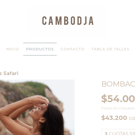
INICIO
PRODUCTOS
CONTACTO
TABLA DE TALLES
 Safari
BOMBAC
$54.0
Precio sin impuest
$43.200
c
3
CUOTAS SI