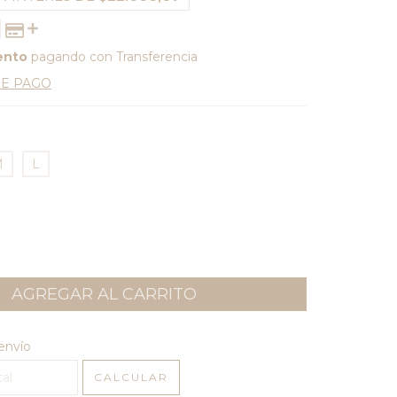
ento
pagando con Transferencia
DE PAGO
M
L
l CP:
CAMBIAR CP
envío
CALCULAR