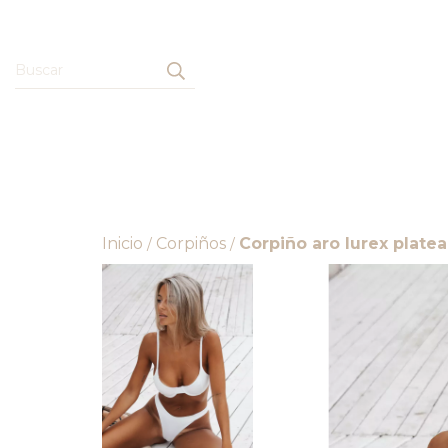
Inicio
Corpiños
Corpiño aro lurex plate
/
/