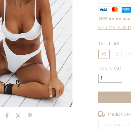
20% de descu
VER MEDIOS 
TALLE:
XS
XS
S
CANTIDAD
Entregas para e
Medios de 