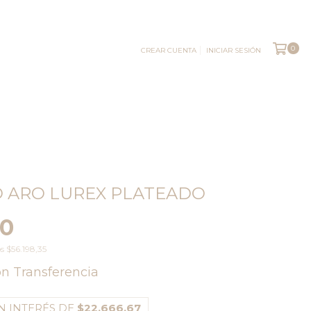
0
CREAR CUENTA
INICIAR SESIÓN
 ARO LUREX PLATEADO
00
os
$56.198,35
on
Transferencia
N INTERÉS DE
$22.666,67