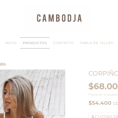
INICIO
PRODUCTOS
CONTACTO
TABLA DE TALLES
ado
CORPIÑO
$68.0
Precio sin impuest
$54.400
c
3
CUOTAS SI