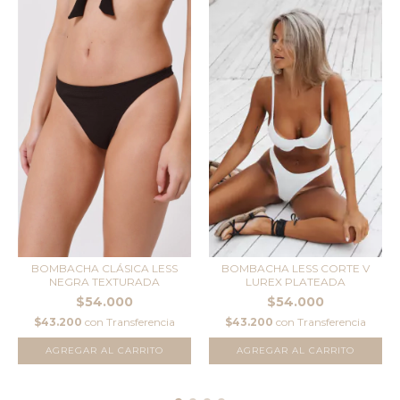
BOMBACHA CLÁSICA LESS
BOMBACHA LESS CORTE V
NEGRA TEXTURADA
LUREX PLATEADA
$54.000
$54.000
$43.200
con
Transferencia
$43.200
con
Transferencia
AGREGAR AL CARRITO
AGREGAR AL CARRITO