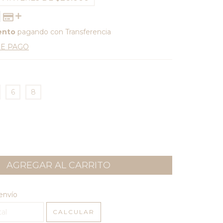
ento
pagando con Transferencia
DE PAGO
6
8
l CP:
CAMBIAR CP
envío
CALCULAR