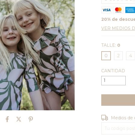
20% de descu
VER MEDIOS 
TALLE:
0
0
2
4
CANTIDAD
Entregas para e
Medios de 