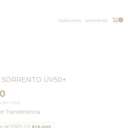
0
CREAR CUENTA
INICIAR SESIÓN
 SORRENTO UV50+
00
os
$64.462,81
on
Transferencia
N INTERÉS DE
$26.000