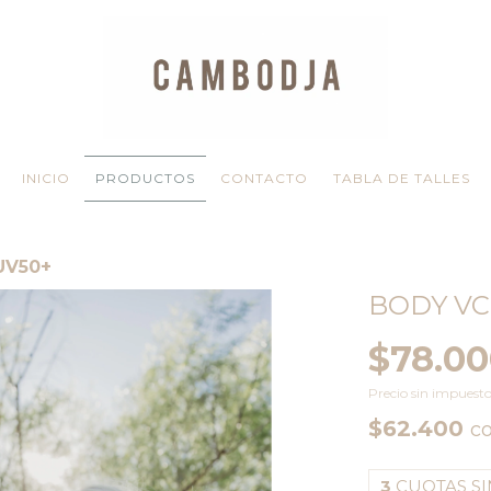
INICIO
PRODUCTOS
CONTACTO
TABLA DE TALLES
UV50+
BODY VC
$78.0
Precio sin impuest
$62.400
c
3
CUOTAS SI